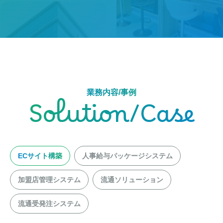
業務内容/事例
Solution/Case
ECサイト構築
人事給与パッケージシステム
加盟店管理システム
流通ソリューション
流通受発注システム